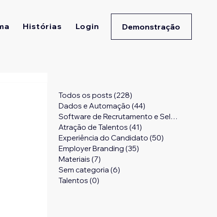
ma
Histórias
Login
Demonstração
Todos os posts
(228)
228 posts
Dados e Automação
(44)
44 posts
Software de Recrutamento e Seleção
(24)
24 
Atração de Talentos
(41)
41 posts
Experiência do Candidato
(50)
50 posts
Employer Branding
(35)
35 posts
Materiais
(7)
7 posts
Sem categoria
(6)
6 posts
Talentos
(0)
0 post