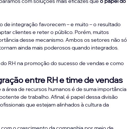
eparamos com soluções mais eficazes que 
o papel do 
po de integração favorecem – e muito – o resultado 
tar clientes e reter o público. Porém, muitos 
ortância desse mecanismo. Ambos os setores não só 
tornam ainda mais poderosos quando integrados. 
to do RH na promoção do sucesso de vendas e como 
gração entre RH e time de vendas
 a área de recursos humanos é de suma importância 
ente de trabalho. Afinal, é papel dessa divisão 
rofissionais que estejam alinhados à cultura da 
ir com o crescimento da companhia por meio de 