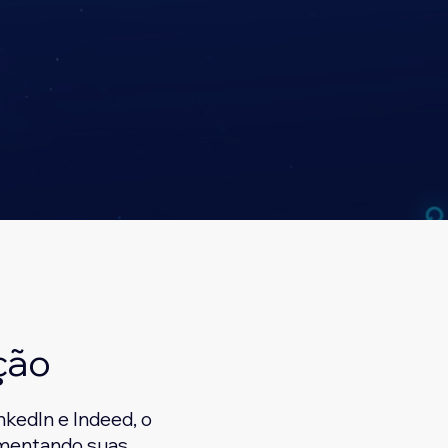
ção
kedIn e Indeed, o
aumentando suas