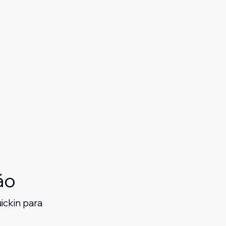
ão
ickin para