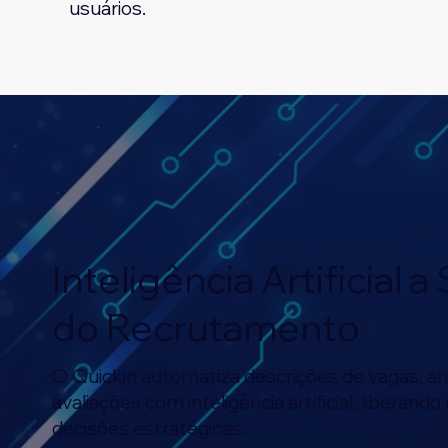
usuários.
Inteligência Artificial a
do Recrutamento
O Quickin automatiza descrições de vagas, an
avaliações com inteligência artificial, liberan
decisões estratégicas.