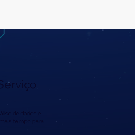
 Serviço
álise de dados e
do mais tempo para