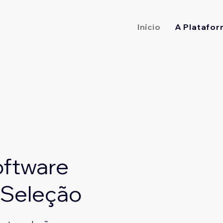
Início
A Platafor
oftware
 Seleção