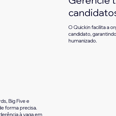
Gerencie 
candidato
O Quickin facilita a
candidato, garantind
humanizado.
s, Big Five e
 de forma precisa.
derência à vaga em