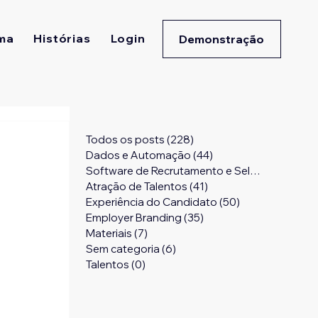
ma
Histórias
Login
Demonstração
Todos os posts
(228)
228 posts
Dados e Automação
(44)
44 posts
Software de Recrutamento e Seleção
(24)
24 
Atração de Talentos
(41)
41 posts
Experiência do Candidato
(50)
50 posts
Employer Branding
(35)
35 posts
Materiais
(7)
7 posts
Sem categoria
(6)
6 posts
Talentos
(0)
0 post