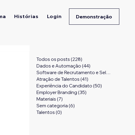
ma
Histórias
Login
Demonstração
Todos os posts
(228)
228 posts
Dados e Automação
(44)
44 posts
Software de Recrutamento e Seleção
(24)
24 
Atração de Talentos
(41)
41 posts
Experiência do Candidato
(50)
50 posts
Employer Branding
(35)
35 posts
Materiais
(7)
7 posts
Sem categoria
(6)
6 posts
Talentos
(0)
0 post