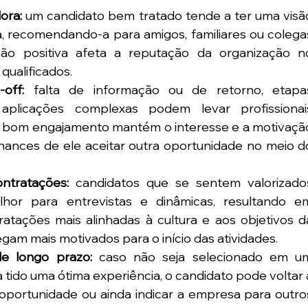
ora: 
um candidato bem tratado tende a ter uma visão
, recomendando-a para amigos, familiares ou colegas
ão positiva afeta a reputação da organização no
qualificados.
off: 
falta de informação ou de retorno, etapas
plicações complexas podem levar profissionais
m bom engajamento mantém o interesse e a motivação
hances de ele aceitar outra oportunidade no meio do
ntratações: 
candidatos que se sentem valorizados
or para entrevistas e dinâmicas, resultando em
atações mais alinhadas à cultura e aos objetivos da
gam mais motivados para o início das atividades.
e longo prazo: 
caso não seja selecionado em um
tido uma ótima experiência, o candidato pode voltar a
oportunidade ou ainda indicar a empresa para outros