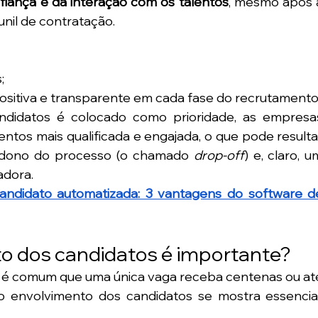
fiança e da interação com os talentos
, mesmo após a
nil de contratação.
;
ositiva e transparente em cada fase do recrutamento
didatos é colocado como prioridade, as empresas
tos mais qualificada e engajada, o que pode resultar
dono do processo (o chamado 
drop-off
) e, claro, um
adora.
andidato automatizada: 3 vantagens do software de
to dos candidatos é importante?
, é comum que uma única vaga receba centenas ou até
, o envolvimento dos candidatos se mostra essencial.