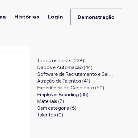
ma
Histórias
Login
Demonstração
Todos os posts
(228)
228 posts
Dados e Automação
(44)
44 posts
Software de Recrutamento e Seleção
(24)
24 
Atração de Talentos
(41)
41 posts
Experiência do Candidato
(50)
50 posts
Employer Branding
(35)
35 posts
Materiais
(7)
7 posts
Sem categoria
(6)
6 posts
Talentos
(0)
0 post