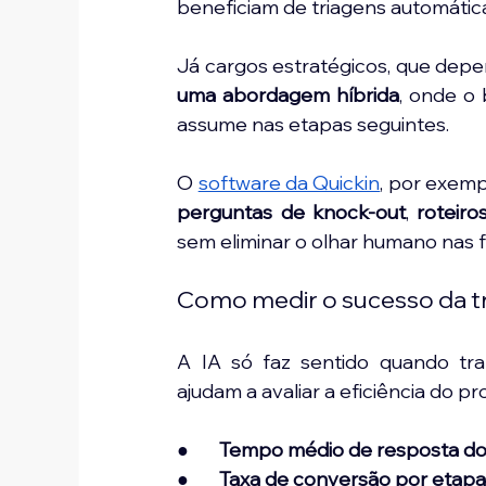
beneficiam de triagens automátic
Já cargos estratégicos, que depen
uma abordagem híbrida
, onde o 
assume nas etapas seguintes.
O 
software da Quickin
perguntas de knock-out
, 
roteiro
sem eliminar o olhar humano nas f
Como medir o sucesso da t
A IA só faz sentido quando tra
ajudam a avaliar a eficiência do p
●       
Tempo médio de resposta do
●       
Taxa de conversão por etap