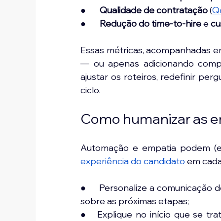
●       
Qualidade de contratação 
(
Q
●       
Redução do time-to-hire
 e 
cu
Essas métricas, acompanhadas em 
— ou apenas adicionando compl
ajustar os roteiros, redefinir perg
ciclo.
Como humanizar as en
experiência do candidato
 em cada
●     Personalize a comunicação
sobre as próximas etapas;
●   Explique no início que se t