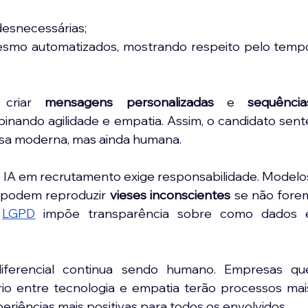
 desnecessárias;
mesmo automatizados, mostrando respeito pelo tempo
criar 
mensagens personalizadas 
e
 sequências
binando agilidade e empatia. Assim, o candidato sente
sa moderna, mas ainda humana.
e IA em recrutamento exige responsabilidade. Modelos
 podem reproduzir 
vieses inconscientes
 se não forem
 
LGPD
 impõe transparência sobre como dados e
iferencial continua sendo humano. Empresas que
io entre tecnologia e empatia terão processos mais
periências mais positivas para todos os envolvidos.