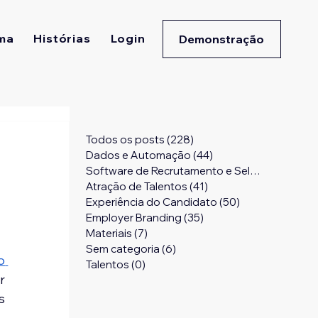
ma
Histórias
Login
Demonstração
Todos os posts
(228)
228 posts
Dados e Automação
(44)
44 posts
Software de Recrutamento e Seleção
(24)
24 
Atração de Talentos
(41)
41 posts
Experiência do Candidato
(50)
50 posts
Employer Branding
(35)
35 posts
Materiais
(7)
7 posts
Sem categoria
(6)
6 posts
 
Talentos
(0)
0 post
 
 