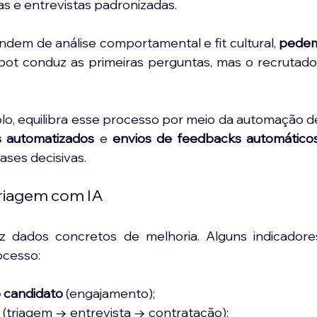
as e entrevistas padronizadas.
dem de análise comportamental e fit cultural, 
pedem
bot conduz as primeiras perguntas, mas o recrutador
s automatizados
 e 
envios de feedbacks automático
ases decisivas.
riagem com IA
z dados concretos de melhoria. Alguns indicadores
rocesso:
 candidato
 (engajamento);
a
 (triagem → entrevista → contratação);