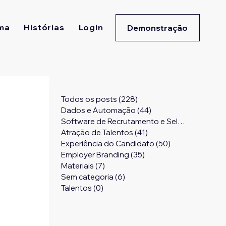
ma
Histórias
Login
Demonstração
Todos os posts
(228)
228 posts
Dados e Automação
(44)
44 posts
Software de Recrutamento e Seleção
(24)
24 
Atração de Talentos
(41)
41 posts
Experiência do Candidato
(50)
50 posts
Employer Branding
(35)
35 posts
 
Materiais
(7)
7 posts
 
Sem categoria
(6)
6 posts
Talentos
(0)
0 post