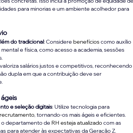
es concretas. Isso inclui a promoção de equidade de
idades para minorias e um ambiente acolhedor para 
vio
lém do tradicional
: Considere 
benefícios
 como auxílio 
 mental e física, como acesso a academia, sessões 
s.
 valoriza salários justos e competitivos, reconhecendo
mão dupla em que a contribuição deve ser 
.
 ágeis
to e seleção digitais
: Utilize tecnologia para 
 recrutamento
, tornando-os mais ágeis e eficientes.
e o departamento de 
RH esteja atualizado
 com as 
ias para atender às expectativas da Geração Z.