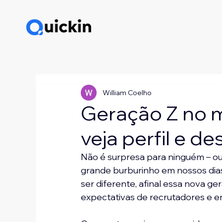
William Coelho
Geração Z no m
veja perfil e de
Não é surpresa para ninguém – ou 
grande burburinho em nossos dias
ser diferente, afinal essa nova ge
expectativas de recrutadores e 