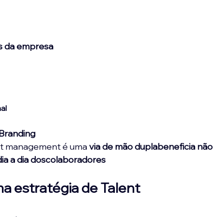
s da empresa
al
Branding
ent management é uma 
via de mão dupla
beneficia não 
a a dia dos
colaboradores
 estratégia de Talent 