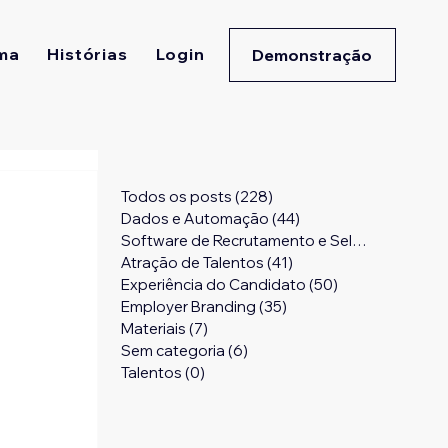
ma
Histórias
Login
Demonstração
Todos os posts
(228)
228 posts
Dados e Automação
(44)
44 posts
Software de Recrutamento e Seleção
(24)
24 
Atração de Talentos
(41)
41 posts
Experiência do Candidato
(50)
50 posts
Employer Branding
(35)
35 posts
Materiais
(7)
7 posts
Sem categoria
(6)
6 posts
Talentos
(0)
0 post