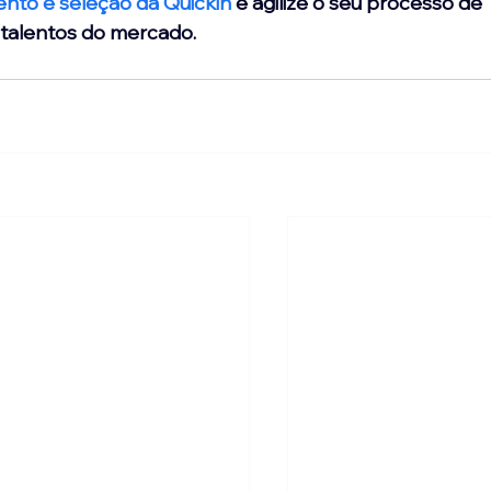
nto e seleção da Quickin
 e agilize o seu processo de 
 talentos do mercado.