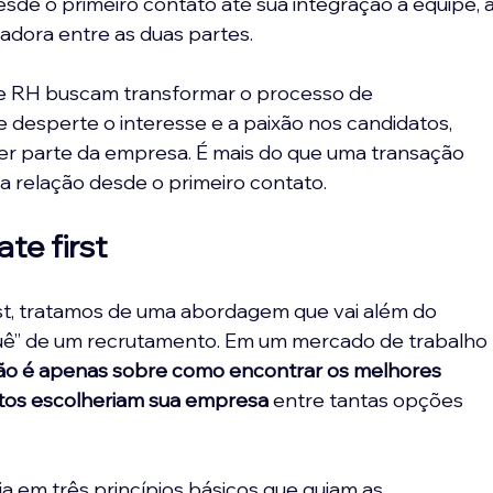
esde o primeiro contato até sua integração à equipe, a
jadora entre as duas partes.
 de RH buscam transformar o processo de 
desperte o interesse e a paixão nos candidatos, 
er parte da empresa. É mais do que uma transação 
ma relação desde o primeiro contato.
te first
st, tratamos de uma abordagem que vai além do 
ê” de um recrutamento. Em um mercado de trabalho 
não é apenas sobre como encontrar os melhores 
ntos escolheriam sua empre
sa 
entre tantas opções 
ia em três princípios básicos que guiam as 