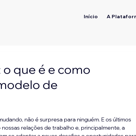
Início
A Platafor
: o que é e como
 modelo de
udando, não é surpresa para ninguém. E os últimos 
ossas relações de trabalho e, principalmente, a 
am se adaptar a novos desafios e oportunidades para