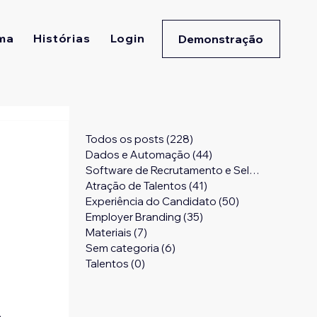
ma
Histórias
Login
Demonstração
Todos os posts
(228)
228 posts
Dados e Automação
(44)
44 posts
Software de Recrutamento e Seleção
(24)
24 
Atração de Talentos
(41)
41 posts
Experiência do Candidato
(50)
50 posts
Employer Branding
(35)
35 posts
Materiais
(7)
7 posts
Sem categoria
(6)
6 posts
Talentos
(0)
0 post
 