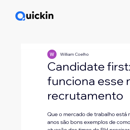
William Coelho
Candidate first
funciona esse
recrutamento
Que o mercado de trabalho está m
anos são bons exemplos de como n
atuação dos times de RH precisar